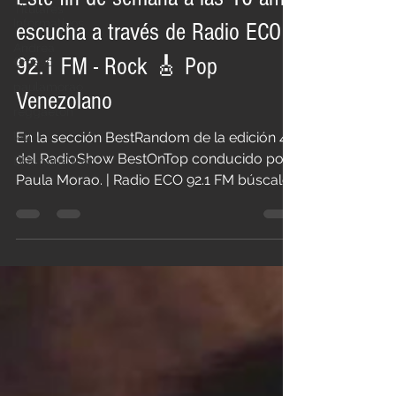
Titulares
Informativos
escucha a través de Radio ECO
Andrea
92.1 FM - Rock 🎸 Pop
Grosso
paulamorao
Venezolano
reggaeton
latin
En la sección BestRandom de la edición 47
del RadioShow BestOnTop conducido por
BFamousNow
Paula Morao. | Radio ECO 92.1 FM búscalos
en Instagram...