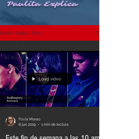
Paulita Explica
Paulita Explica Blog
Música
All Posts
Entrevista
Música
Load video
New
Songs
Curiosidades
Getting
Started
Paula Morao
Tecnologia
8 jun 2019
1 min de lectura
Your
Community
Este fin de semana a las 10 am