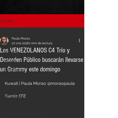
Entrada
All Posts
Paula Morao
All Posts
28 ene 2018
1 min de lectura
Los VENEZOLANOS C4 Trío y
Entrevista
Desorden Público buscarán llevarse
Música
un Grammy este domingo
New Songs
Curiosidades
Kuwait | Paula Morao @moraopaula
Getting Started
Fuente EFE
Tecnologia
Your Community
Titulares Informativos