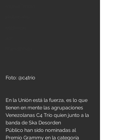
Andrea Grosso
paulamorao
reggaeton
latin
BFamousNow
Foto: @c4trio 
En la Unión está la fuerza, es lo que 
tienen en mente las agrupaciones 
Venezolanas C4 Trío quien junto a la 
banda de Ska Desorden 
Público han sido nominadas al 
Premio Grammy en la categoría 