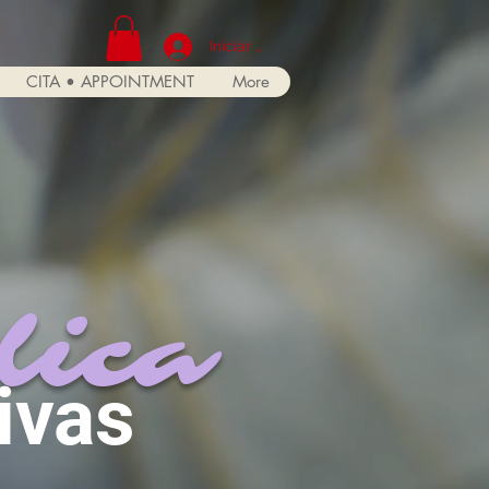
Iniciar sesión
CITA • APPOINTMENT
More
lica
ivas