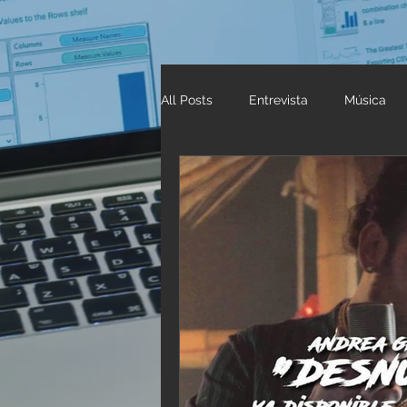
All Posts
Entrevista
Música
Your Community
Titulares In
BFamousNow