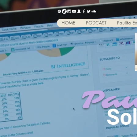
HOME
PODCAST
Paulita E
Pau
So