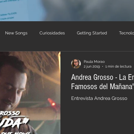
New Songs
Curiosidades
Getting Started
Tecnolo
formativos
Andrea Grosso
paulamorao
reggaeton
Paula Morao
2 jun 2019
1 min de lectura
Andrea Grosso - La En
Famosos del Mañana
Entrevista Andrea Grosso