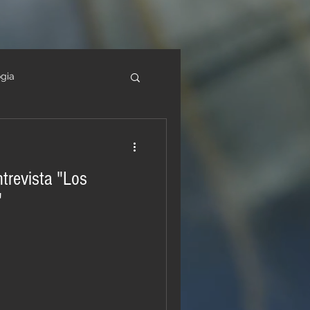
gia
latin
trevista "Los
"