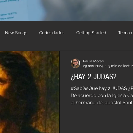
New Songs
Curiosidades
Getting Started
Tecnolo
formativos
Andrea Grosso
paulamorao
reggaeton
Paula Morao
29 mar 2024
3 min de lectu
¿HAY 2 JUDAS?
#SabíasQue hay 2 JUDAS ¿P
De acuerdo con la Iglesia C
el hermano del apóstol Santi