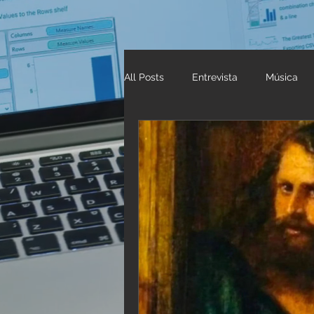
All Posts
Entrevista
Música
Your Community
Titulares In
BFamousNow