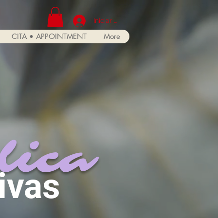
Iniciar sesión
CITA • APPOINTMENT
More
lica
ivas