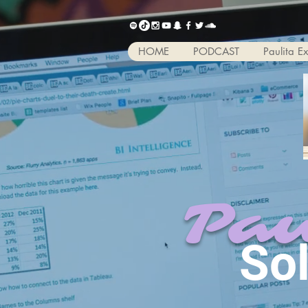
HOME
PODCAST
Paulita E
Pau
So