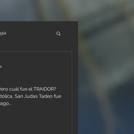
gia
latin
ra
ero cuál fue el TRAIDOR?
atólica, San Judas Tadeo fue
ago...